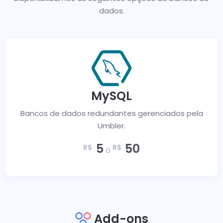
dados.
MySQL
Bancos de dados redundantes
gerenciados pela
Umbler.
5
50
R$
R$
à
Add-ons