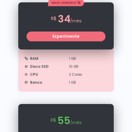
MAIS VENDIDO 🚀
34
R$
/mês
Experimente
RAM
1 GB
Disco SSD
10 GB
CPU
2 Cores
Banco
1 GB
55
R$
/mês