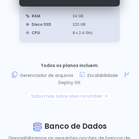
RAM
24 GB
Disco SSD
320 GB
CPU
8 x 2.4 GHz
Todos os planos incluem:
Gerenciador de arquivos
Escalabilidade
Deploy Git
Saiba mais sobre sites na Umbler
Banco de Dados
Disponibilizamos as seguintes opções de bancos de