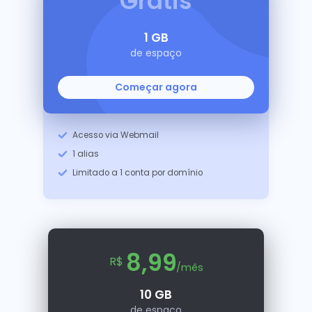
Grátis
1 GB
de espaço
Começar agora
Acesso via Webmail
1 alias
Limitado a 1 conta por domínio
8,99
R$
/mês
10 GB
de espaço