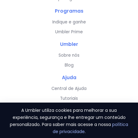
Programas
Indique e ganhe
Umbler Prime
Umbler
Sobre nós
Blog
Ajuda
Central de Ajuda
Tutoriais
Server Status
A Umbler utiliza cookies para melhorar a sua
experiência, segurança e lhe entregar um conteúdo
personalizado. Para saber mais acesse a nossa
política
de privacidade
.