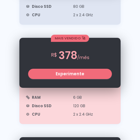
Disco SSD
80 GB
CPU
2 x 2.4 GHz
MAIS VENDIDO 🚀
378
R$
/mês
Experimente
RAM
6 GB
Disco SSD
120 GB
CPU
2 x 2.4 GHz