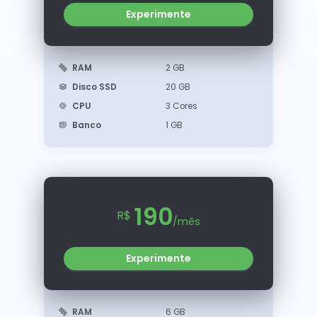
Experimente
RAM
2 GB
Disco SSD
20 GB
CPU
3 Cores
Banco
1 GB
190
R$
/mês
Experimente
RAM
6 GB