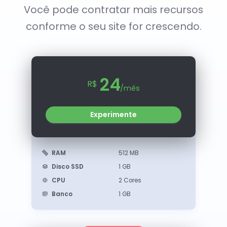
Você pode contratar mais recursos
conforme o seu site for crescendo.
24
R$
/mês
Experimente
RAM
512 MB
Disco SSD
1 GB
CPU
2 Cores
Banco
1 GB