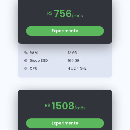
756
R$
/mês
Experimente
RAM
12 GB
Disco SSD
160 GB
CPU
4 x 2.4 GHz
1508
R$
/mês
Experimente