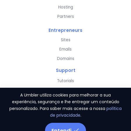
Hosting
Partners
Entrepreneurs
Sites
Emails
Domains
Support
Tutorials
Community
A Umbler utiliza cookies para melhorar a sua
Server Status
experiência, segurança e lhe entregar um conteúdo
personalizado. Para saber mais acesse a nossa
política
de privacidade
.
Entendi