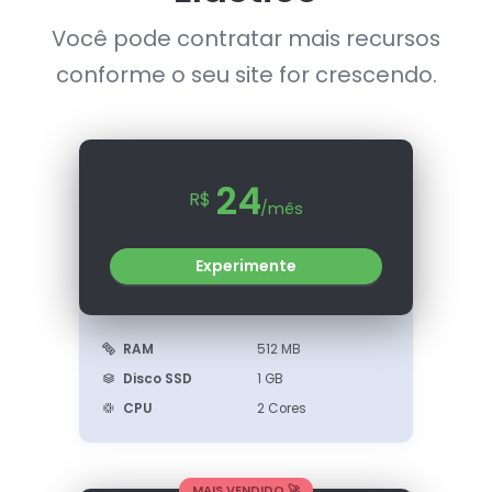
Você pode contratar mais recursos
conforme o seu site for crescendo.
24
R$
/mês
Experimente
RAM
512 MB
Disco SSD
1 GB
CPU
2 Cores
MAIS VENDIDO 🚀