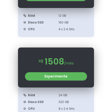
RAM
12 GB
Disco SSD
160 GB
CPU
4 x 2.4 GHz
1508
R$
/mês
Experimente
RAM
24 GB
Disco SSD
320 GB
CPU
8 x 2.4 GHz