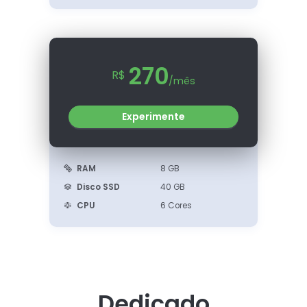
270
R$
/mês
Experimente
RAM
8 GB
Disco SSD
40 GB
CPU
6 Cores
Dedicado