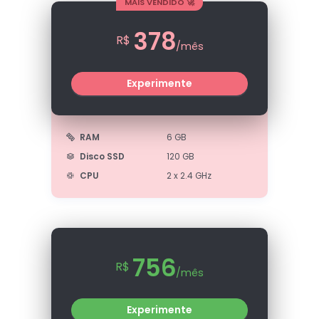
MAIS VENDIDO 🚀
378
R$
/mês
Experimente
RAM
6 GB
Disco SSD
120 GB
CPU
2 x 2.4 GHz
756
R$
/mês
Experimente