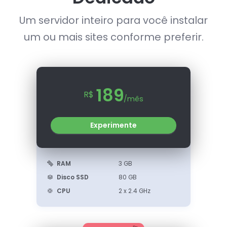
Um servidor inteiro para você instalar
um ou mais sites conforme preferir.
189
R$
/mês
Experimente
RAM
3 GB
Disco SSD
80 GB
CPU
2 x 2.4 GHz