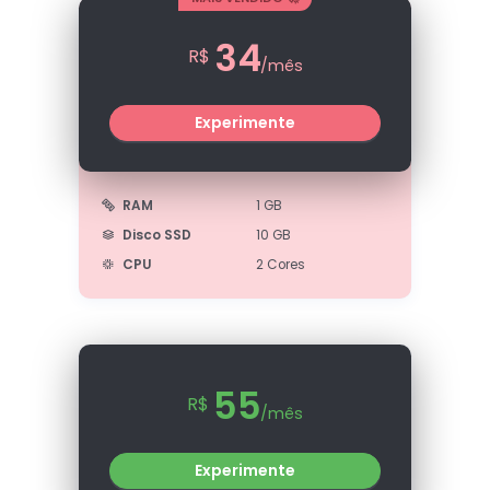
34
R$
/mês
Experimente
RAM
1 GB
Disco SSD
10 GB
CPU
2 Cores
55
R$
/mês
Experimente