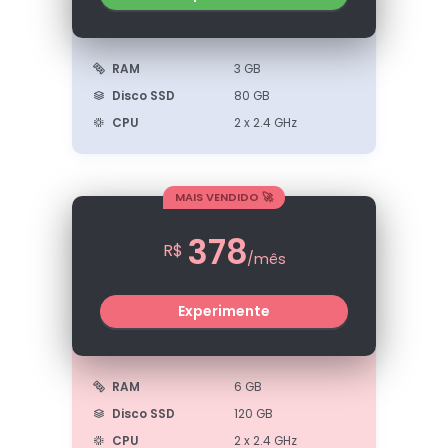
RAM
3 GB
Disco SSD
80 GB
CPU
2 x 2.4 GHz
MAIS VENDIDO 🚀
378
R$
/mês
Experimente
RAM
6 GB
Disco SSD
120 GB
CPU
2 x 2.4 GHz