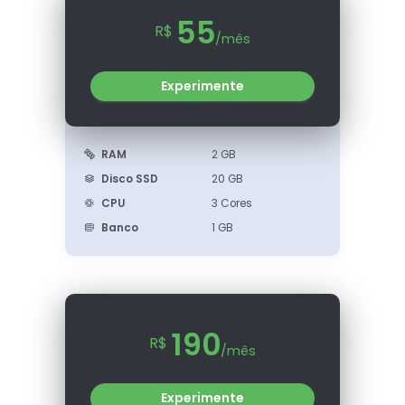
55
R$
/mês
Experimente
RAM
2 GB
Disco SSD
20 GB
CPU
3 Cores
Banco
1 GB
190
R$
/mês
Experimente