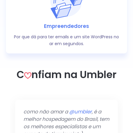
Empreendedores
Por que dá para ter emails e um site WordPress no
ar em segundos.
C
nfiam na Umbler
De uma vez por todas estou dando
m
adeus pra
@locaweb
e amando
de paixão a
@umbler