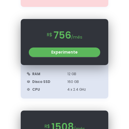
756
R$
/mês
Experimente
RAM
12 GB
Disco SSD
160 GB
CPU
4 x 2.4 GHz
1508
R$
/mês