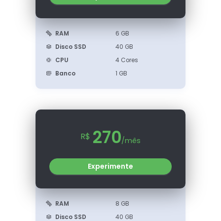
RAM
6 GB
Disco SSD
40 GB
CPU
4 Cores
Banco
1 GB
270
R$
/mês
Experimente
RAM
8 GB
Disco SSD
40 GB