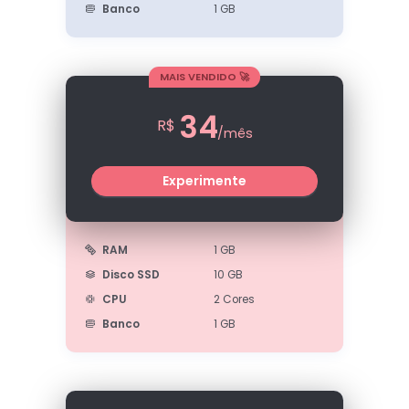
Banco
1 GB
MAIS VENDIDO 🚀
34
R$
/mês
Experimente
RAM
1 GB
Disco SSD
10 GB
CPU
2 Cores
Banco
1 GB