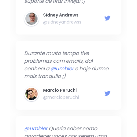
Caio Fábio de Araújo
@caiofabioa
Primeira vez que tiro todos os
meus serviços de servidores
alocados fora do Brasil. Obrigado
@umbler
, você são F#@&!
Leonardo Moreira
@leonardomoreira
Pelo menos na
@umbler
é muito
fácil, agora não sei a quem dou
graças pela facilidade rsrs.