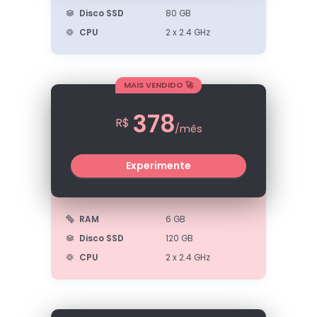
Disco SSD
80 GB
CPU
2 x 2.4 GHz
MAIS VENDIDO 🚀
378
R$
/mês
Experimente
RAM
6 GB
Disco SSD
120 GB
CPU
2 x 2.4 GHz