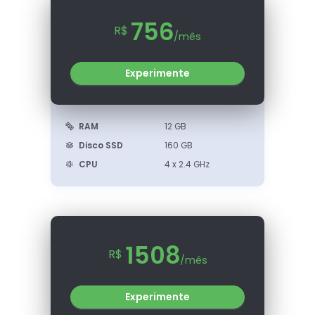
756
R$
/mês
Experimente
RAM
12 GB
Disco SSD
160 GB
CPU
4 x 2.4 GHz
1508
R$
/mês
Experimente