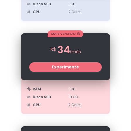
Disco SSD
1 GB
CPU
2 Cores
MAIS VENDIDO 🚀
34
R$
/mês
Experimente
RAM
1 GB
Disco SSD
10 GB
CPU
2 Cores