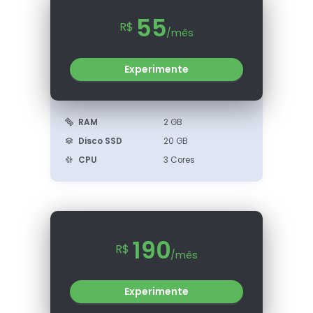
55
R$
/mês
Experimente
RAM
2 GB
Disco SSD
20 GB
CPU
3 Cores
190
R$
/mês
Experimente