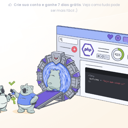
Crie sua conta e ganhe
7
dias grátis
. Veja como tudo pode
ser mais fácil ;)
<?php
$welcome
 = 
"Seja bem-vindo o/"
echo
?>
;