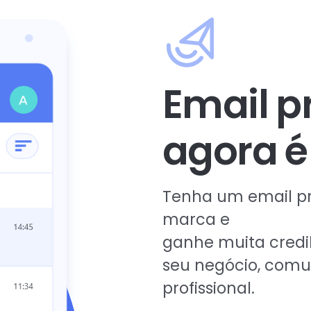
Email p
agora é 
Tenha um email p
marca e
ganhe muita credi
seu negócio, com
profissional.