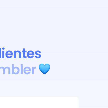
lientes
Umbler